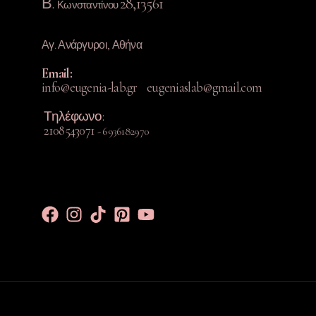
Β.
28,13561
Κωνσταντίνου
Αγ. Ανάργυροι, Αθήνα
Ema
il:
info@eugenia-lab.gr eugeniaslab@gmail.com
Τηλέφωνο:
2108543071
- 6936182970