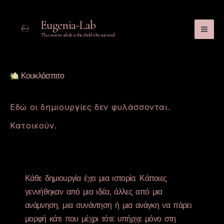
Μετάβαση στο περιεχόμενο
Eugenia-Lab
The creative adult is the child who survived
Κουκλόσπιτο
Εδώ
οι δημιουργίες δεν φυλάσσονται.
Κατοικούν.
Κάθε δημιουργία έχει μια ιστορία. Κάποιες
γεννήθηκαν από μια ιδέα, άλλες από μια
ανάμνηση, μια συνάντηση ή μια ανάγκη να πάρει
μορφή κάτι που μέχρι τότε υπήρχε μόνο στη