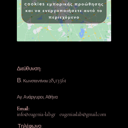
cookies εμπορικής προώθησης
και να ενεργοποιήσετε αυτό το
περιεχόμενο
Διεύθυνση:
Β.
28,13561
Κωνσταντίνου
Αγ. Ανάργυροι, Αθήνα
Ema
il:
info@eugenia-lab.gr eugeniaslab@gmail.com
Τηλέφωνο: