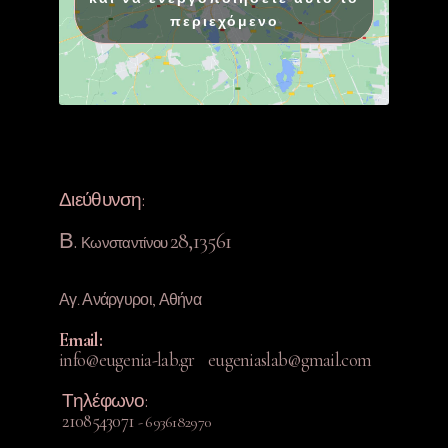
περιεχόμενο
Διεύθυνση:
Β.
28,13561
Κωνσταντίνου
Αγ. Ανάργυροι, Αθήνα
Ema
il:
info@eugenia-lab.gr eugeniaslab@gmail.com
Τηλέφωνο:
2108543071
- 6936182970